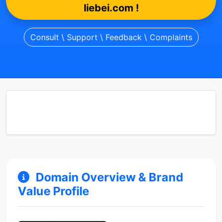
liebei.com !
Consult \ Support \ Feedback \ Complaints
Domain Overview & Brand
Value Profile