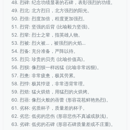
烈碑: 纪念功绩显著的石碑，表彰强烈的功绩。
烈北: 北方烈日，北方强烈的阳光。
烈倍: 烈度加倍，程度更加强烈。
烈背: 坚强的后背 (比喻毅力坚强)。
烈辈: 烈士之辈，指英雄人物。
烈被: 烈火被…，被强烈的火焰…
烈备: 充分准备，严阵以待。
烈贝: 珍贵的贝壳 (比喻价值高)。
烈狈: 像烈狈一样凶猛 (比喻非常凶狠)。
烈惫: 非常疲惫，极其劳累。
烈悖: 极其悖逆，非常违背常理。
烈焙: 猛火烘焙，用猛烈的火烘烤。
烈蓓: 像烈火般的蓓蕾 (形容花苞鲜艳热烈)。
劣杯: 劣质杯子，质量差的杯子。
劣悲: 低劣的悲伤 (形容悲伤不真诚或肤浅)。
劣碑: 低劣的石碑 (形容石碑质量差或不庄重)。