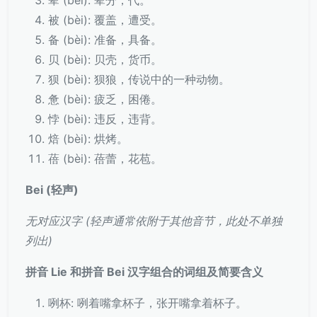
辈 (bèi): 辈分，代。
被 (bèi): 覆盖，遭受。
备 (bèi): 准备，具备。
贝 (bèi): 贝壳，货币。
狈 (bèi): 狈狼，传说中的一种动物。
惫 (bèi): 疲乏，困倦。
悖 (bèi): 违反，违背。
焙 (bèi): 烘烤。
蓓 (bèi): 蓓蕾，花苞。
Bei (轻声)
无对应汉字 (轻声通常依附于其他音节，此处不单独
列出)
拼音 Lie 和拼音 Bei 汉字组合的词组及简要含义
咧杯: 咧着嘴拿杯子，张开嘴拿着杯子。