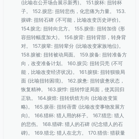
(比喻在公开场合展示新秀)。 151.捩杯: 扭转杯
子。 152.捩悲: 扭转悲伤，化悲痛为力量。 153.
捩碑: 扭转石碑 (不可能，比喻改变历史评价)。
154.捩北: 扭转向北方。 155.捩倍: 扭转加倍 (形
容扭转幅度加大)。 156.捩背: 扭转背部，转身背
对。 157.捩辈: 扭转辈分 (比喻改变家族地位)。
158.捩被: 扭转被动局面。 159.捩备: 扭转准备方
向，改变准备计划。 160.捩贝: 扭转贝壳 (不可
能，比喻改变经济状况)。 161.捩狈: 扭转狈狼局
面 (比喻扭转困境)。 162.捩惫: 扭转疲惫状态，
恢复精神。 163.捩悖: 扭转悖逆局面，使其回归
正轨。 164.捩焙: 扭转烘焙方向 (比喻改变策
略)。 165.捩蓓: 扭转蓓蕾 (比喻改变事物发展方
向)。 166.猎杯: 猎人用的杯子。 167.猎悲: 猎人
的悲伤。 168.猎碑: 猎人的石碑 (纪念猎人的石
碑)。 169.猎北: 猎人在北方。 170.猎倍: 猎获量