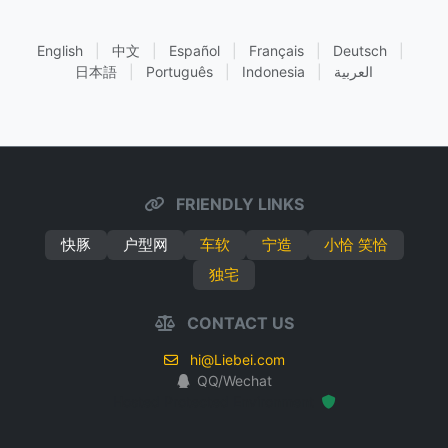
English
|
中文
|
Español
|
Français
|
Deutsch
|
日本語
|
Português
|
Indonesia
|
العربية
FRIENDLY LINKS
快豚
户型网
车软
宁造
小恰 笑恰
独宅
CONTACT US
hi@Liebei.com
QQ/Wechat
Hosted Protected Environment