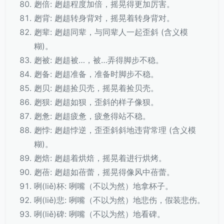
趔倍: 趔趄程度加倍，摇晃得更加厉害。
趔背: 趔趄转身背对，摇晃着转身背对。
趔辈: 趔趄同辈，与同辈人一起歪斜 (含义模
糊)。
趔被: 趔趄被…，被…弄得脚步不稳。
趔备: 趔趄准备，准备时脚步不稳。
趔贝: 趔趄捡贝壳，摇晃着捡贝壳。
趔狈: 趔趄如狈，歪斜的样子像狈。
趔惫: 趔趄疲惫，疲惫得站不稳。
趔悖: 趔趄悖逆，歪歪斜斜地违背常理 (含义模
糊)。
趔焙: 趔趄着烘焙，摇晃着进行烘烤。
趔蓓: 趔趄如蓓蕾，摇晃得像风中蓓蕾。
咧(liě)杯: 咧嘴（不以为然）地拿杯子。
咧(liě)悲: 咧嘴（不以为然）地悲伤，假装悲伤。
咧(liě)碑: 咧嘴（不以为然）地看碑。