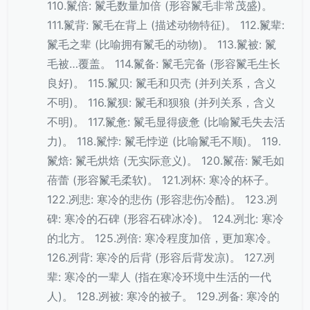
110.鬣倍: 鬣毛数量加倍 (形容鬣毛非常茂盛)。
111.鬣背: 鬣毛在背上 (描述动物特征)。 112.鬣辈:
鬣毛之辈 (比喻拥有鬣毛的动物)。 113.鬣被: 鬣
毛被…覆盖。 114.鬣备: 鬣毛完备 (形容鬣毛生长
良好)。 115.鬣贝: 鬣毛和贝壳 (并列关系，含义
不明)。 116.鬣狈: 鬣毛和狈狼 (并列关系，含义
不明)。 117.鬣惫: 鬣毛显得疲惫 (比喻鬣毛失去活
力)。 118.鬣悖: 鬣毛悖逆 (比喻鬣毛不顺)。 119.
鬣焙: 鬣毛烘焙 (无实际意义)。 120.鬣蓓: 鬣毛如
蓓蕾 (形容鬣毛柔软)。 121.冽杯: 寒冷的杯子。
122.冽悲: 寒冷的悲伤 (形容悲伤冷酷)。 123.冽
碑: 寒冷的石碑 (形容石碑冰冷)。 124.冽北: 寒冷
的北方。 125.冽倍: 寒冷程度加倍，更加寒冷。
126.冽背: 寒冷的后背 (形容后背发凉)。 127.冽
辈: 寒冷的一辈人 (指在寒冷环境中生活的一代
人)。 128.冽被: 寒冷的被子。 129.冽备: 寒冷的