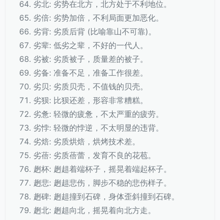
劣北: 劣势在北方，北方处于不利地位。
劣倍: 劣势加倍，不利局面更加恶化。
劣背: 劣质后背 (比喻靠山不可靠)。
劣辈: 低劣之辈，不好的一代人。
劣被: 劣质被子，质量差的被子。
劣备: 准备不足，准备工作很差。
劣贝: 劣质贝壳，不值钱的贝壳。
劣狈: 比狈还差，形容非常糟糕。
劣惫: 轻微的疲惫，不太严重的疲劳。
劣悖: 轻微的悖逆，不太明显的违背。
劣焙: 劣质烘焙，烘烤技术差。
劣蓓: 劣质蓓蕾，发育不良的花苞。
趔杯: 趔趄着端杯子，摇晃着端起杯子。
趔悲: 趔趄悲伤，脚步不稳的悲伤样子。
趔碑: 趔趄撞到石碑，身体歪斜撞到石碑。
趔北: 趔趄向北，摇晃着向北方走。