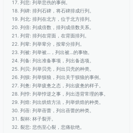
列悲: 列举悲伤的事例。
列碑: 排列石碑，将石碑排成行列。
列北: 排列在北方，位于北方排列。
列倍: 列成倍数，排列成倍数关系。
列背: 排列在背面，在背面排列。
列辈: 列举辈分，按辈分排列。
列被: 列举被…，列出被…的事物。
列备: 列出准备事项，列出备选项。
列贝: 列举贝壳，列出贝壳的种类。
列狈: 列举狈狼，列出关于狈狼的事例。
列惫: 列举疲惫之态，列出疲惫的样子。
列悖: 列举悖逆之事，列出违背常理的事。
列焙: 列出烘焙方法，列举烘焙的种类。
列蓓: 列举蓓蕾，列出蓓蕾的种类。
裂杯: 杯子裂开。
裂悲: 悲伤至心裂，悲痛欲绝。