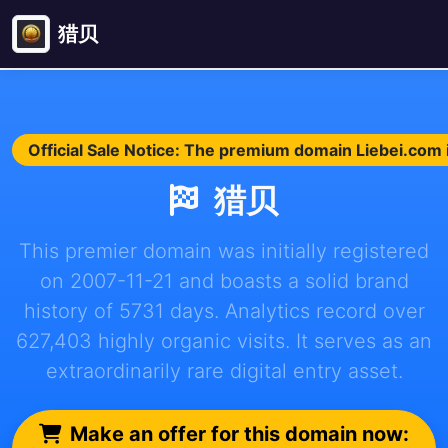
猎贝
Official Sale Notice: The premium domain Liebei.com i
猎贝
This premier domain was initially registered
on 2007-11-21 and boasts a solid brand
history of 5731 days. Analytics record over
627,403 highly organic visits. It serves as an
extraordinarily rare digital entry asset.
Make an offer for this domain now: