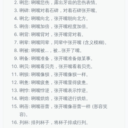
咧悲: 咧嘴悲伤，露出牙齿的悲伤表情。
咧碑: 咧嘴对着石碑，对着石碑张开嘴。
咧北: 咧嘴向北，张开嘴朝向北方。
咧倍: 咧嘴加倍，张开嘴程度加倍。
咧背: 咧嘴背对，张开嘴背对着。
咧辈: 咧嘴同辈，同辈中张开嘴 (含义模糊)。
咧被: 咧嘴被…，被…张开了嘴。
咧备: 咧嘴准备，张开嘴准备做某事。
咧贝: 咧嘴看贝壳，张开嘴看着贝壳。
咧狈: 咧嘴像狈，张开嘴像狈一样。
咧惫: 咧嘴疲惫，张开嘴显得疲惫。
咧悖: 咧嘴悖逆，张开嘴表示悖逆。
咧焙: 咧嘴烘焙，张开嘴进行烘焙。
咧蓓: 咧嘴蓓蕾，张开嘴像蓓蕾一样 (形容笑
容)。
列杯: 排列杯子，将杯子排成行列。