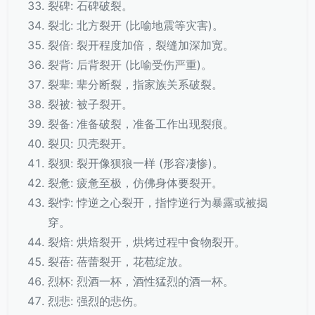
裂碑: 石碑破裂。
裂北: 北方裂开 (比喻地震等灾害)。
裂倍: 裂开程度加倍，裂缝加深加宽。
裂背: 后背裂开 (比喻受伤严重)。
裂辈: 辈分断裂，指家族关系破裂。
裂被: 被子裂开。
裂备: 准备破裂，准备工作出现裂痕。
裂贝: 贝壳裂开。
裂狈: 裂开像狈狼一样 (形容凄惨)。
裂惫: 疲惫至极，仿佛身体要裂开。
裂悖: 悖逆之心裂开，指悖逆行为暴露或被揭
穿。
裂焙: 烘焙裂开，烘烤过程中食物裂开。
裂蓓: 蓓蕾裂开，花苞绽放。
烈杯: 烈酒一杯，酒性猛烈的酒一杯。
烈悲: 强烈的悲伤。