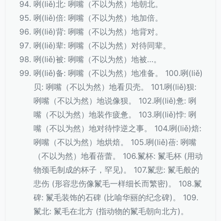
咧(liě)北: 咧嘴（不以为然）地朝北。
咧(liě)倍: 咧嘴（不以为然）地加倍。
咧(liě)背: 咧嘴（不以为然）地背对。
咧(liě)辈: 咧嘴（不以为然）对待同辈。
咧(liě)被: 咧嘴（不以为然）地被…。
咧(liě)备: 咧嘴（不以为然）地准备。 100.咧(liě)
贝: 咧嘴（不以为然）地看贝壳。 101.咧(liě)狈:
咧嘴（不以为然）地说像狈。 102.咧(liě)惫: 咧
嘴（不以为然）地装作疲惫。 103.咧(liě)悖: 咧
嘴（不以为然）地对待悖逆之事。 104.咧(liě)焙:
咧嘴（不以为然）地烘焙。 105.咧(liě)蓓: 咧嘴
（不以为然）地看蓓蕾。 106.鬣杯: 鬣毛杯 (用动
物颈毛制成的杯子，罕见)。 107.鬣悲: 鬣毛般的
悲伤 (形容悲伤像鬣毛一样细长而繁密)。 108.鬣
碑: 鬣毛装饰的石碑 (比喻华丽的纪念碑)。 109.
鬣北: 鬣毛在北方 (指动物的鬣毛朝向北方)。